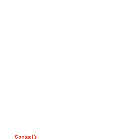
Benieuwd wat wij
voor u kunnen
betekenen?
Sampers Logistics B.V. staat voor u klaar,
neem gerust contact met ons op!
Contact