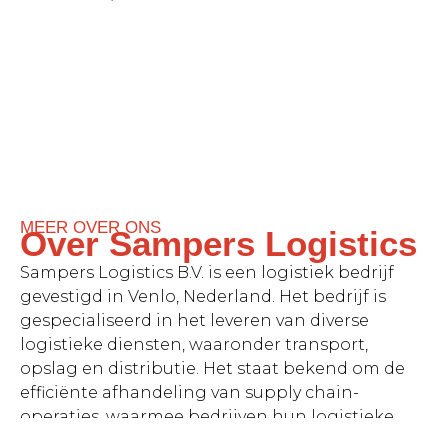
MEER OVER ONS
Over Sampers Logistics
Sampers Logistics B.V. is een logistiek bedrijf
gevestigd in Venlo, Nederland. Het bedrijf is
gespecialiseerd in het leveren van diverse
logistieke diensten, waaronder transport,
opslag en distributie. Het staat bekend om de
efficiënte afhandeling van supply chain-
operaties, waarmee bedrijven hun logistieke
processen kunnen stroomlijnen. Het bedrijf is