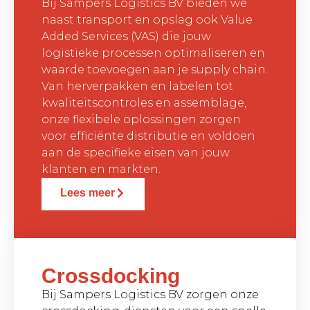
Bij Sampers Logistics BV bieden we
naast transport en opslag ook Value
Added Services (VAS) die jouw
logistieke processen optimaliseren en
waarde toevoegen aan je supply chain.
Van herverpakken en labelen tot
kwaliteitscontroles en assemblage,
onze flexibele oplossingen zorgen
voor efficiënte distributie en voldoen
aan de specifieke eisen van jouw
klanten en markten.
Lees meer
Crossdocking
Bij Sampers Logistics BV zorgen onze