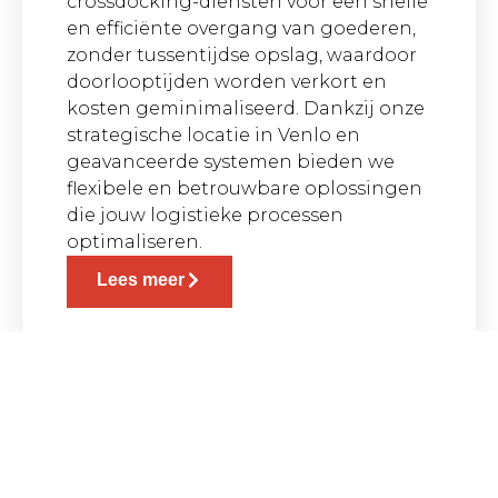
crossdocking-diensten voor een snelle
en efficiënte overgang van goederen,
zonder tussentijdse opslag, waardoor
doorlooptijden worden verkort en
kosten geminimaliseerd. Dankzij onze
strategische locatie in Venlo en
geavanceerde systemen bieden we
flexibele en betrouwbare oplossingen
die jouw logistieke processen
optimaliseren.
Lees meer
Transport
Sampers Logistics BV biedt een breed
scala aan betrouwbare en efficiënte